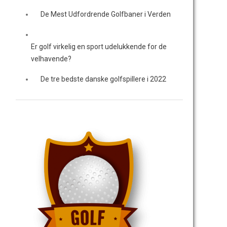
De Mest Udfordrende Golfbaner i Verden
Er golf virkelig en sport udelukkende for de
velhavende?
De tre bedste danske golfspillere i 2022