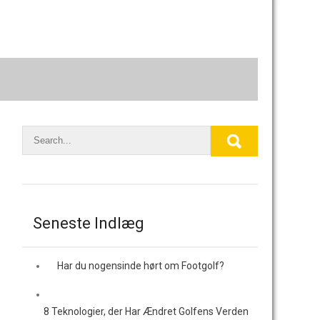
Seneste Indlæg
Har du nogensinde hørt om Footgolf?
8 Teknologier, der Har Ændret Golfens Verden